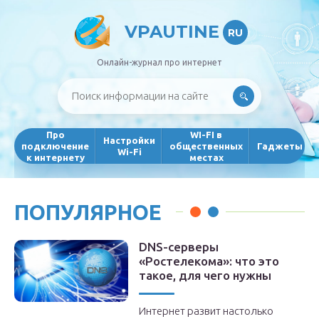
VPAUTINE
RU
Онлайн-журнал про интернет
Про
WI-FI в
Настройки
подключение
общественных
Гаджеты
Wi-Fi
к интернету
местах
ПОПУЛЯРНОЕ
DNS-серверы
«Ростелекома»: что это
такое, для чего нужны
Интернет развит настолько