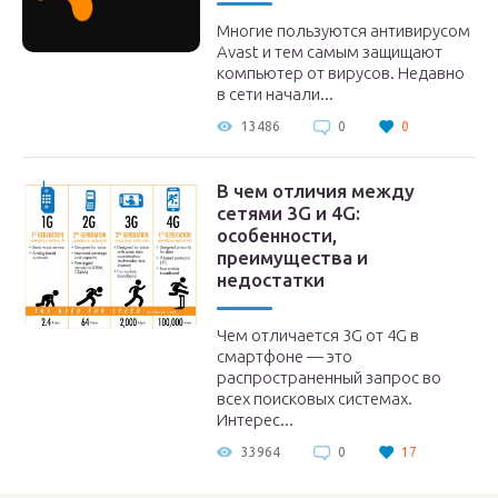
все
Многие пользуются антивирусом
ых
Avast и тем самым защищают
компьютер от вирусов. Недавно
в сети начали...
13486
0
0
В чем отличия между
сетями 3G и 4G:
особенности,
преимущества и
недостатки
Чем отличается 3G от 4G в
смартфоне — это
распространенный запрос во
всех поисковых системах.
Интерес...
33964
0
17