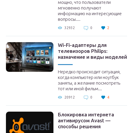
мощно, что пользователи
ие
мгновенно получают
информацию на интересующие
вопросы....
32932
0
2
Wi-Fi-адаптеры для
л
телевизоров Philips:
назначение и виды моделей
Нередко происходит ситуация,
когда компьютер или ноутбук
заняты, а желание посмотреть
тот или иной фильм...
20912
0
4
i-
Блокировка интернета
антивирусом Avast —
S
способы решения