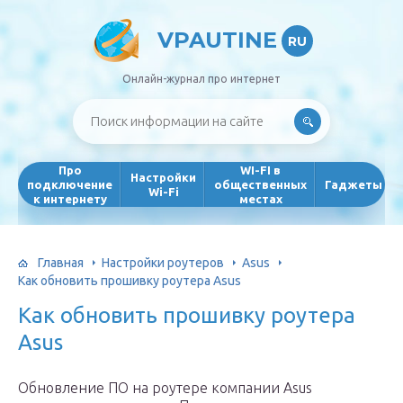
VPAUTINE
RU
Онлайн-журнал про интернет
Про
WI-FI в
Настройки
подключение
общественных
Гаджеты
Wi-Fi
к интернету
местах
Главная
Настройки роутеров
Asus
Как обновить прошивку роутера Asus
Как обновить прошивку роутера
Asus
Обновление ПО на роутере компании Asus