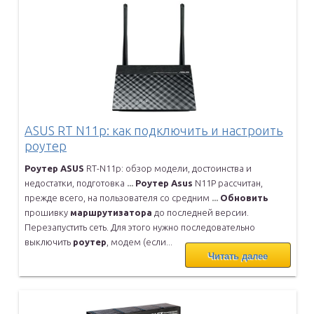
ASUS RT N11p: как подключить и настроить
роутер
Роутер
ASUS
RT-N11p: обзор модели, достоинства и
недостатки,
подготовка
...
Роутер
Asus
N11P рассчитан,
прежде всего, на пользователя со средним
...
Обновить
прошивку
маршрутизатора
до последней версии.
Перезапустить
сеть. Для этого нужно последовательно
выключить
роутер
, модем
(если...
Читать далее