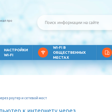
рнал про
WI-FI В
НАСТРОЙКИ
ОБЩЕСТВЕННЫХ
WI-FI
МЕСТАХ
ерез роутер и сетевой мост
пьютер к интернету через