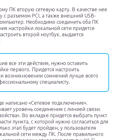
му ПК вторую сетевую карту. В качестве нее
 с разъемом PCI, а также внешний USB-
 компьютер. Необходимо соединить оба ПК
ния настройки локальной сети придется
настроить второй ноутбук, выдается
.
в все эти действия, нужно оставить
йке первого. Придется настроить
ри возникновении сомнений лучше всего
фессиональному специалисту.
де написано «Сетевое подключение».
ывает уровень соединения с линией связи.
войства». Во вкладке придется выбрать пункт
части пункта, с которой нужно согласиться для
лько этап будет пройден, у пользователя
окальной сети между ПК. После правильного