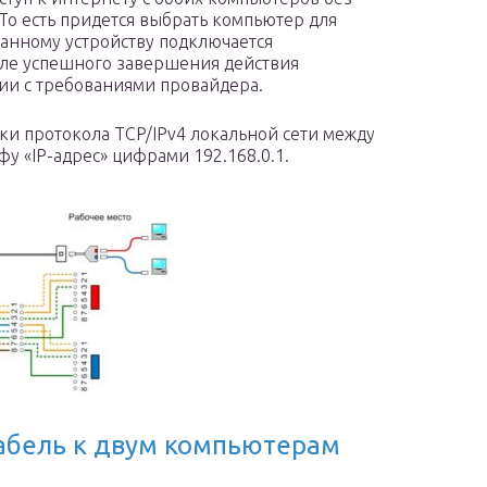
 То есть придется выбрать компьютер для
анному устройству подключается
сле успешного завершения действия
вии с требованиями провайдера.
и протокола TCP/IPv4 локальной сети между
у «IP-адрес» цифрами 192.168.0.1.
абель к двум компьютерам