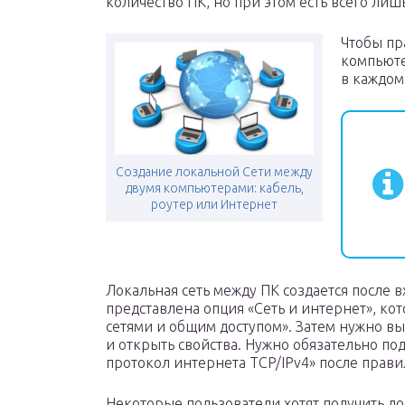
количество ПК, но при этом есть всего лишь
Чтобы пр
компьюте
в каждом
Создание локальной Сети между
двумя компьютерами: кабель,
роутер или Интернет
Локальная сеть между ПК создается после 
представлена опция «Сеть и интернет», ко
сетями и общим доступом». Затем нужно в
и открыть свойства. Нужно обязательно п
протокол интернета TCP/IPv4» после прави
Некоторые пользователи хотят получить до