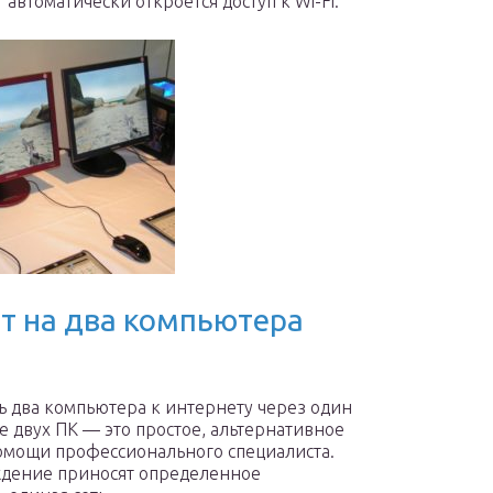
 автоматически откроется доступ к Wi-Fi.
т на два компьютера
ь два компьютера к интернету через один
е двух ПК — это простое, альтернативное
омощи профессионального специалиста.
еждение приносят определенное