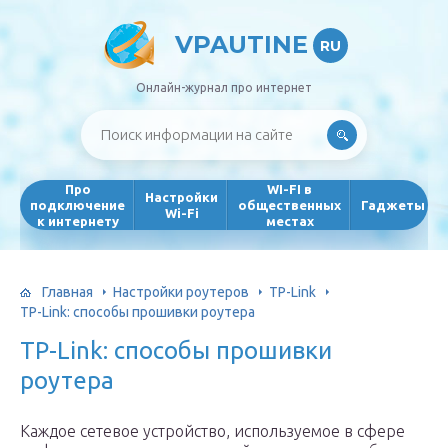
VPAUTINE
RU
Онлайн-журнал про интернет
Про
WI-FI в
Настройки
подключение
общественных
Гаджеты
Wi-Fi
к интернету
местах
Главная
Настройки роутеров
TP-Link
TP-Link: способы прошивки роутера
TP-Link: способы прошивки
роутера
Каждое сетевое устройство, используемое в сфере