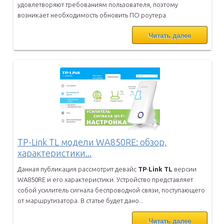
удовлетворяют требованиям
пользователя, поэтому
возникает необходимость обновить ПО роутера.
Читать далее
TP-Link TL модели WA850RE: обзор,
характеристики...
Данная публикация рассмотрит девайс
TP
-
Link
TL
версии
WA850RE и его
характеристики. Устройство представляет
собой усилитель сигнала
беспроводной связи, поступающего
от маршрутизатора. В статье будет
дано...
Читать далее