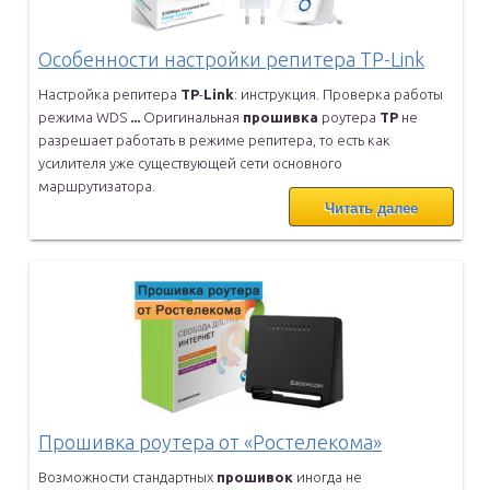
Особенности настройки репитера TP-Link
Настройка репитера
TP
-
Link
: инструкция. Проверка работы
режима WDS
...
Оригинальная
прошивка
роутера
TP
не
разрешает работать в режиме
репитера, то есть как
усилителя уже существующей сети основного
маршрутизатора.
Читать далее
Прошивка роутера от «Ростелекома»
Возможности стандартных
прошивок
иногда не