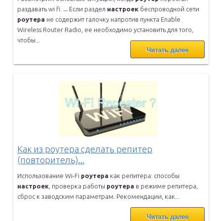
раздавать wi fi.
...
Если раздел
настроек
беспроводной сети
роутера
не содержит галочку
напротив пункта Enable
Wireless Router Radio, ее необходимо
установить для того,
чтобы...
Читать далее
Как из роутера сделать репитер
(повторитель)...
Использование Wi-Fi
роутера
как репитера: способы
настроек
, проверка
работы
роутера
в режиме репитера,
сброс к заводским параметрам.
Рекомендации, как...
Читать далее