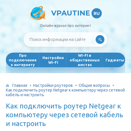
VPAUTINE
RU
Онлайн-журнал про интернет
Про
WI-FI в
Настройки
подключение
общественных
Гаджеты
Wi-Fi
к интернету
местах
Главная
Настройки роутеров
Общие вопросы
Как подключить роутер Netgear к компьютеру через сетевой
кабель и настроить
Как подключить роутер Netgear к
компьютеру через сетевой кабель
и настроить