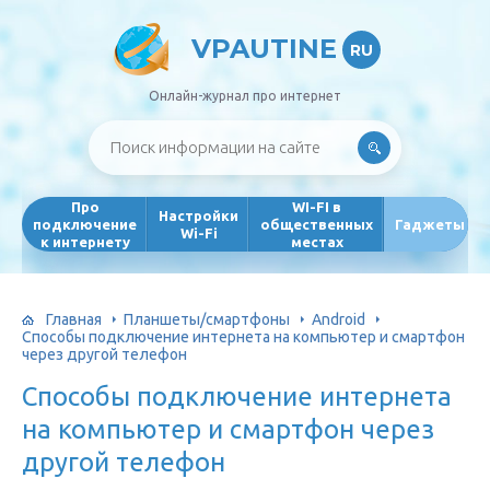
VPAUTINE
RU
Онлайн-журнал про интернет
Про
WI-FI в
Настройки
подключение
общественных
Гаджеты
Wi-Fi
к интернету
местах
Главная
Планшеты/смартфоны
Android
Способы подключение интернета на компьютер и смартфон
через другой телефон
Способы подключение интернета
на компьютер и смартфон через
другой телефон