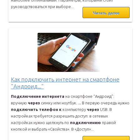
руководствоваться при выборе...
Читать далее
Как подключить интернет на смартфоне
"Андроид..."
Подключение
интернета
на смартфоне “Андроид”:
вручную
через
симку
или ноутбук.
...
В первую очередь нужно
подключить
телефон
к
компьютеру
через
USB. В
настройках требуется разрешить доступ: в сетевых
настройках нужно
щелкнуть по
подключению
правой
кнопкой и выбрать «Свойства». В
«Доступ»...