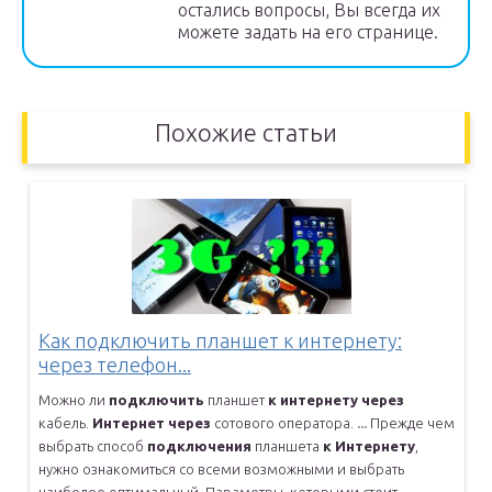
остались вопросы, Вы всегда их
можете задать на его странице.
Похожие статьи
Как подключить планшет к интернету:
через телефон...
Можно ли
подключить
планшет
к
интернету
через
кабель.
Интернет
через
сотового оператора.
...
Прежде чем
выбрать способ
подключения
планшета
к
Интернету
,
нужно
ознакомиться со всеми возможными и выбрать
наиболее оптимальный.
Параметры, которыми стоит