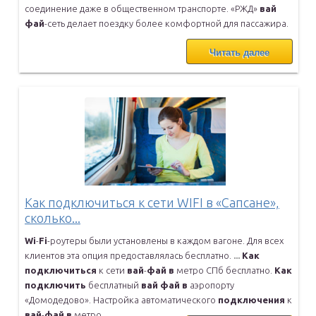
соединение даже в
общественном транспорте. «РЖД»
вай
фай
-сеть делает поездку более
комфортной для пассажира.
Читать далее
Как подключиться к сети WIFI в «Cапсане»,
сколько...
Wi
-
Fi
-роутеры были установлены в каждом вагоне. Для всех
клиентов
эта опция предоставлялась бесплатно.
...
Как
подключиться
к сети
вай
-
фай
в
метро СПб бесплатно.
Как
подключить
бесплатный
вай
фай
в
аэропорту
«Домодедово». Настройка
автоматического
подключения
к
вай
-
фай
в
метро.