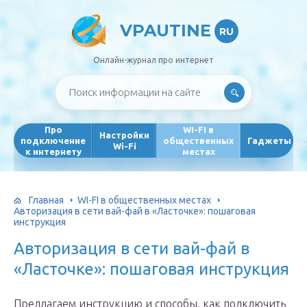
VPAUTINE
RU
Онлайн-журнал про интернет
Про
WI-FI в
Настройки
подключение
общественных
Гаджеты
Wi-Fi
к интернету
местах
Главная
WI-FI в общественных местах
Авторизация в сети вай-фай в «Ласточке»: пошаговая
инструкция
Авторизация в сети вай-фай в
«Ласточке»: пошаговая инструкция
Предлагаем инструкцию и способы, как подключить