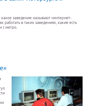
, какое заведение называют «интернет-
ак работать в таких заведениях, какие есть
м с метро.
е»
и
туп
сти
ьно