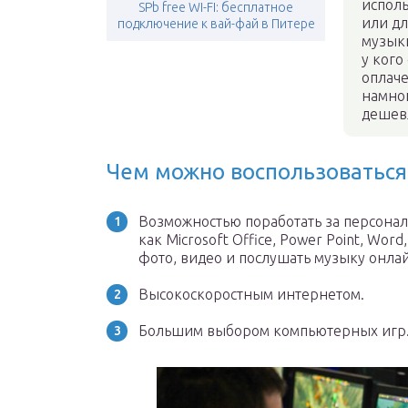
исполь
SPb free WI-FI: бесплатное
или дл
подключение к вай-фай в Питере
музыки
у кого
оплаче
намног
дешевл
Чем можно воспользоваться,
Возможностью поработать за персона
как Microsoft Office, Power Point, Word,
фото, видео и послушать музыку онла
Высокоскоростным интернетом.
Большим выбором компьютерных игр