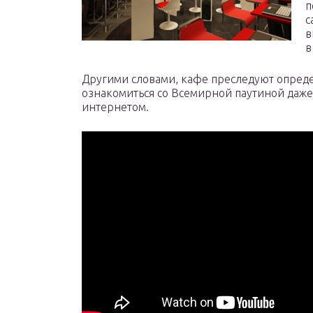
п
с
в
в
Другими словами, кафе преследуют опред
ознакомиться со Всемирной паутиной даже 
интернетом.