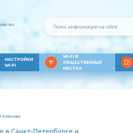
рнал про
WI-FI В
НАСТРОЙКИ
ОБЩЕСТВЕННЫХ
WI-FI
МЕСТАХ
е и Москве
е в Санкт-Петербурге и