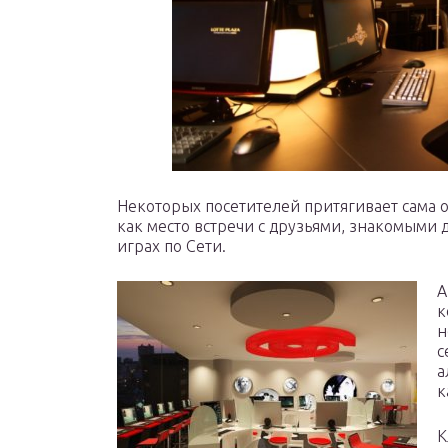
Некоторых посетителей притягивает сама о
как место встречи с друзьями, знакомыми 
играх по Сети.
А
к
н
с
а
к
К