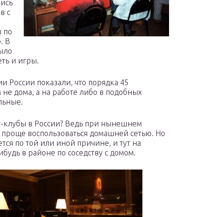
лись
в с
ы по
. В
было
еть и игры.
и России показали, что порядка 45
не дома, а на работе либо в подобных
льные.
т-клубы в России? Ведь при нынешнем
 проще воспользоваться домашней сетью. Но
ется по той или иной причине, и тут на
будь в районе по соседству с домом.