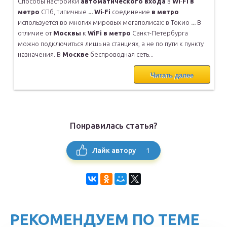
Способы настройки
автоматического
входа
в
WI
-
FI
в
метро
СПб, типичные
...
Wi
-
Fi
соединение
в
метро
используется во многих мировых мегаполисах:
в Токио
...
В
отличие от
Москвы
к
WiFi
в
метро
Санкт-Петербурга
можно
подключиться лишь на станциях, а не по пути к пункту
назначения. В
Москве
беспроводная сеть...
Читать далее
Понравилась статья?
1
Лайк автору
РЕКОМЕНДУЕМ ПО ТЕМЕ