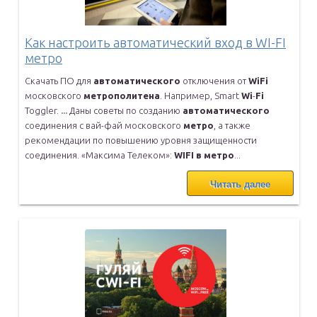
Как настроить автоматический вход в WI-FI
метро
Скачать ПО для
автоматического
отключения от
WiFi
московского
метрополитена
. Например, Smart
Wi
-
Fi
Toggler.
...
Даны советы по созданию
автоматического
соединения с вай-фай
московского
метро
, а также
рекомендации по повышению уровня
защищенности
соединения. «Максима Телеком»:
WIFI
в
метро
...
Читать далее