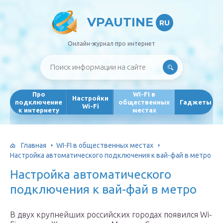
VPAUTINE
RU
Онлайн-журнал про интернет
Про
WI-FI в
Настройки
подключение
общественных
Гаджеты
Wi-Fi
к интернету
местах
Главная
WI-FI в общественных местах
Настройка автоматического подключения к вай-фай в метро
Настройка автоматического
подключения к вай-фай в метро
В двух крупнейших российских городах появился Wi-