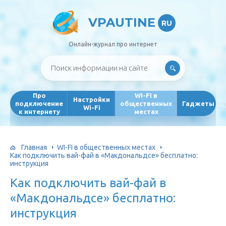
VPAUTINE
RU
Онлайн-журнал про интернет
Про
WI-FI в
Настройки
подключение
общественных
Гаджеты
Wi-Fi
к интернету
местах
Главная
WI-FI в общественных местах
Как подключить вай-фай в «Макдональдсе» бесплатно:
инструкция
Как подключить вай-фай в
«Макдональдсе» бесплатно:
инструкция