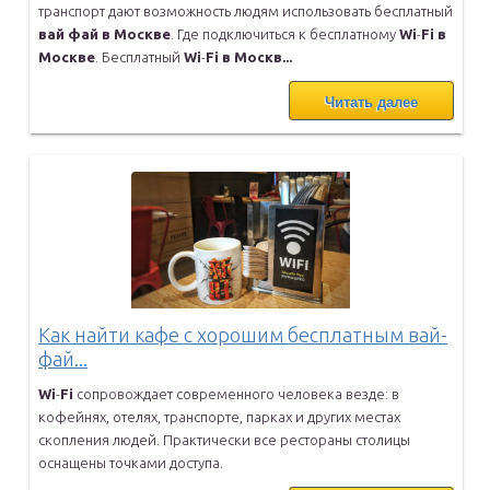
транспорт дают возможность
людям использовать бесплатный
вай
фай
в
Москве
. Где подключиться к
бесплатному
Wi
-
Fi
в
Москве
. Бесплатный
Wi
-
Fi
в
Москв...
Читать далее
Как найти кафе с хорошим бесплатным вай-
фай...
Wi
-
Fi
сопровождает современного человека везде: в
кофейнях, отелях,
транспорте, парках и других местах
скопления людей. Практически все
рестораны столицы
оснащены точками доступа.