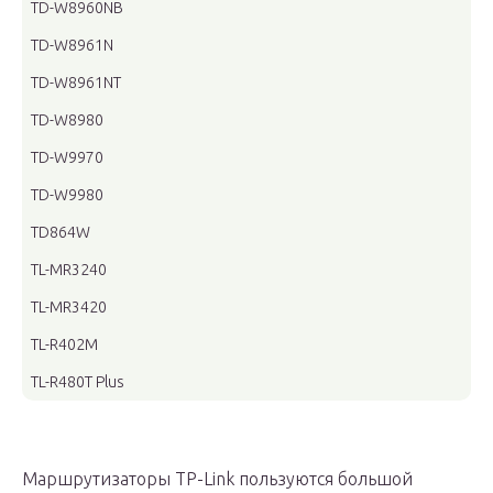
TD-W8960NB
TD-W8961N
TD-W8961NT
TD-W8980
TD-W9970
TD-W9980
TD864W
TL-MR3240
TL-MR3420
TL-R402M
TL-R480T Plus
Маршрутизаторы TP-Link пользуются большой