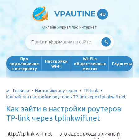
VPAUTINE
RU
Онлайн-журнал про интернет
Про
WI-FI в
Настройки
подключение
общественных
Гаджеты
Wi-Fi
к интернету
местах
Главная
Настройки роутеров
TP-Link
Как зайти в настройки роутеров TP-link через tplinkwifi.net
Как зайти в настройки роутеров
TP-link через tplinkwifi.net
http://tp link wifi net — это адрес входа в личный