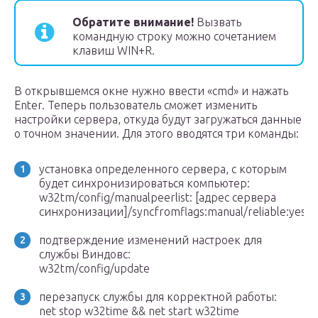
Обратите внимание!
Вызвать
командную строку можно сочетанием
клавиш WIN+R.
В открывшемся окне нужно ввести «cmd» и нажать
Enter. Теперь пользователь сможет изменить
настройки сервера, откуда будут загружаться данные
о точном значении. Для этого вводятся три команды:
установка определенного сервера, с которым
будет синхронизироваться компьютер:
w32tm/config/manualpeerlist: [адрес сервера
синхронизации]/syncfromflags:manual/reliable:yes
подтверждение изменений настроек для
службы Виндовс:
w32tm/config/update
перезапуск службы для корректной работы:
net stop w32time && net start w32time