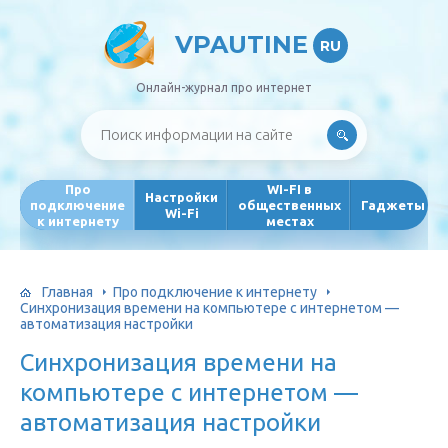
VPAUTINE
RU
Онлайн-журнал про интернет
Про
WI-FI в
Настройки
подключение
общественных
Гаджеты
Wi-Fi
к интернету
местах
Главная
Про подключение к интернету
Синхронизация времени на компьютере с интернетом —
автоматизация настройки
Синхронизация времени на
компьютере с интернетом —
автоматизация настройки