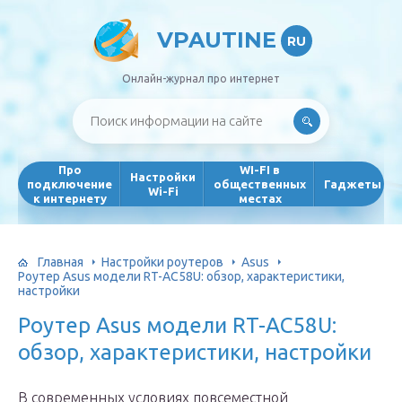
VPAUTINE
RU
Онлайн-журнал про интернет
Про
WI-FI в
Настройки
подключение
общественных
Гаджеты
Wi-Fi
к интернету
местах
Главная
Настройки роутеров
Asus
Роутер Asus модели RT-AC58U: обзор, характеристики,
настройки
Роутер Asus модели RT-AC58U:
обзор, характеристики, настройки
В современных условиях повсеместной