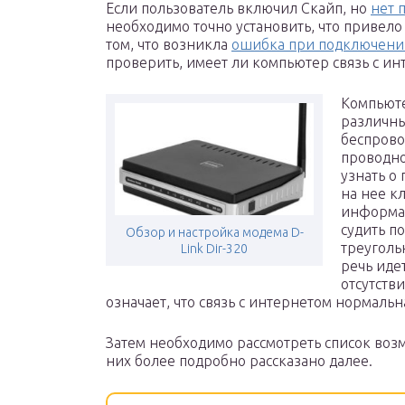
Если пользователь включил Скайп, но
нет 
необходимо точно установить, что привел
том, что возникла
ошибка при подключени
проверить, имеет ли компьютер связь с ин
Компьюте
различны
беспрово
проводно
узнать о
на нее к
информа
судить п
Обзор и настройка модема D-
треуголь
Link Dir-320
речь иде
отсутстви
означает, что связь с интернетом нормальн
Затем необходимо рассмотреть список воз
них более подробно рассказано далее.