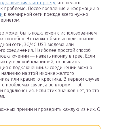
подключения к интернету
, что делать —
о к проблеме. После появления информации о
и
к всемирной сети прежде всего нужно
тернетом.
р может быть подключен с использованием
х способов. Это может быть использование
дной сети, 3G/4G USB модема или
го соединения. Наиболее простой способ
 подключении — нажать иконку в трее. Если
ликнуть левой клавишей, то появится
ция о подключении. О соединении можно
о наличию на этой иконке желтого
ника или красного крестика. В первом случае
т о проблемах связи, а во втором — об
и подключения. Если этих значков нет, то это
ая.
можных причин и проверить каждую из них. О