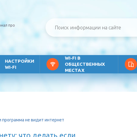
рнал про
WI-FI В
НАСТРОЙКИ
ОБЩЕСТВЕННЫХ
WI-FI
МЕСТАХ
и программа не видит интернет
ету: что делать если