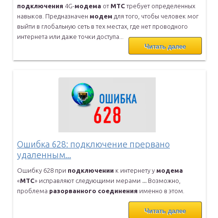
подключения
4G-
модема
от
МТС
требует
определенных
навыков. Предназначен
модем
для того, чтобы человек мог
выйти в глобальную сеть в тех местах, где нет проводного
интернета
или даже точки доступа...
Читать далее
Ошибка 628: подключение прервано
удаленным...
Ошибку 628 при
подключении
к интернету у
модема
«
МТС
» исправляют
следующими мерами
...
Возможно,
проблема
разорванного
соединения
именно в этом.
Читать далее