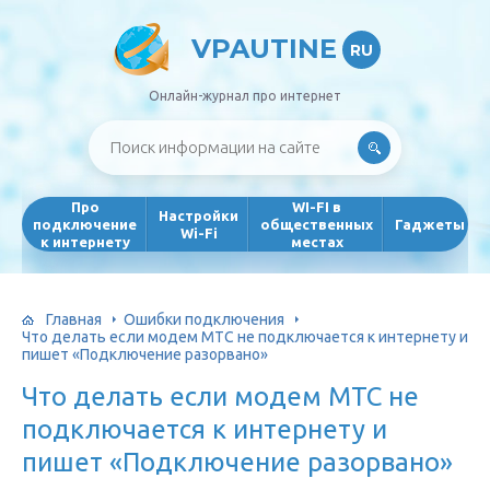
VPAUTINE
RU
Онлайн-журнал про интернет
Про
WI-FI в
Настройки
подключение
общественных
Гаджеты
Wi-Fi
к интернету
местах
Главная
Ошибки подключения
Что делать если модем МТС не подключается к интернету и
пишет «Подключение разорвано»
Что делать если модем МТС не
подключается к интернету и
пишет «Подключение разорвано»