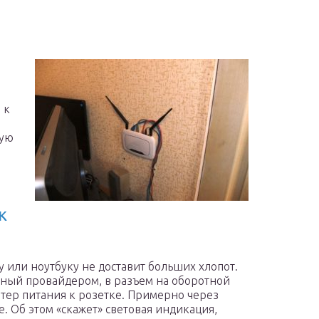
 к
тую
к
 или ноутбуку не доставит больших хлопот.
енный провайдером, в разъем на оборотной
птер питания к розетке. Примерно через
. Об этом «скажет» световая индикация,