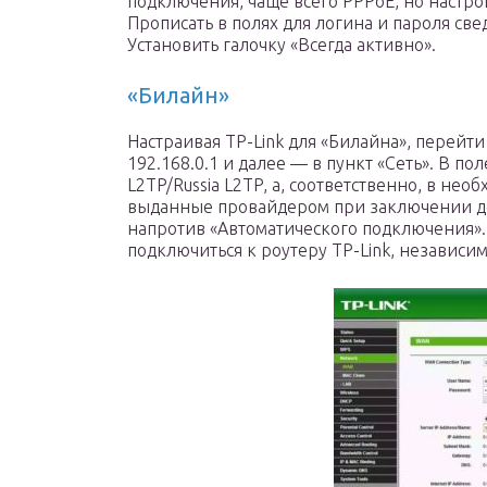
подключения, чаще всего PPPoE, но настро
Прописать в полях для логина и пароля св
Установить галочку «Всегда активно».
«Билайн»
Настраивая TP-Link для «Билайна», перейт
192.168.0.1 и далее — в пункт «Сеть». В по
L2TP/Russia L2TP, а, соответственно, в не
выданные провайдером при заключении дог
напротив «Автоматического подключения».
подключиться к роутеру TP-Link, независим