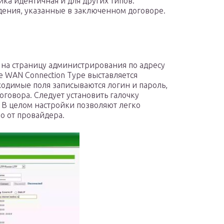
йка идентичная и для других типов.
едения, указанные в заключенном договоре.
и на страницу администрирования по адресу
ле WAN Connection Type выставляется
обходимые поля записываются логин и пароль,
овора. Следует установить галочку
 В целом настройки позволяют легко
о от провайдера.