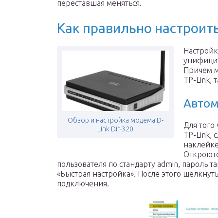
переставшая меняться.
Как правильно настроить
Настройка
унифицир
Причем м
TP-Link,
Автом
Обзор и настройка модема D-
Для того
Link Dir-320
TP-Link, 
наклейке 
Откроютс
пользователя по стандарту admin, пароль т
«Быстрая настройка». После этого щелкнуть
подключения.