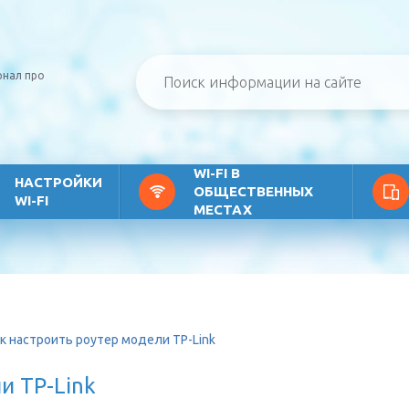
рнал про
WI-FI В
НАСТРОЙКИ
ОБЩЕСТВЕННЫХ
WI-FI
МЕСТАХ
к настроить роутер модели TP-Link
и TP-Link