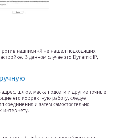
апротив надписи «Я не нашел подходящих
стройке. В данном случае это Dynamic IP,
вручную
-адрес, шлюз, маска подсети и другие точные
ющие его корректную работу, следует
ип соединения и затем самостоятельно
к интернету.
 роутер TP-Link к сети у провайдера под