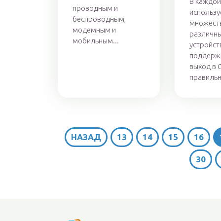
В каждой
проводным и
использу
беспроводным,
множест
модемным и
различн
мобильным...
устройст
поддерж
выход в 
правильн
НАЗАД
13
14
15
16
30