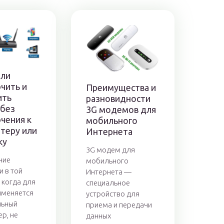
ли
чить и
Преимущества и
ить
разновидности
 без
3G модемов для
чения к
мобильного
теру или
Интернета
ку
3G модем для
ние
мобильного
и в той
Интернета —
 когда для
специальное
именяется
устройство для
льный
приема и передачи
р, не
данных