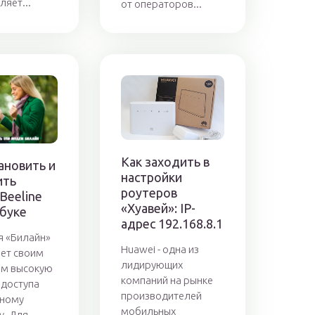
ляет...
от операторов...
Как заходить в
ановить и
настройки
ить
роутеров
Beeline
«Хуавей»: IP-
тбуке
адрес 192.168.8.1
 «Билайн»
Huawei - одна из
ет своим
лидирующих
ам высокую
компаний на рынке
 доступа
производителей
ьному
мобильных
у. Для