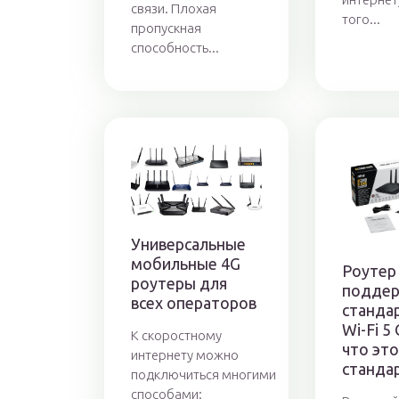
связи. Плохая
того...
пропускная
способность...
Универсальные
мобильные 4G
Роутер 
роутеры для
подде
всех операторов
стандар
Wi-Fi 5
К скоростному
что это
интернету можно
станда
подключиться многими
способами: