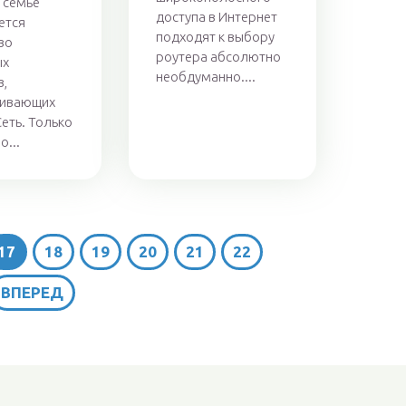
 семье
доступа в Интернет
ется
подходят к выбору
во
роутера абсолютно
ых
необдуманно....
в,
ивающих
Сеть. Только
о...
17
18
19
20
21
22
...
ВПЕРЕД