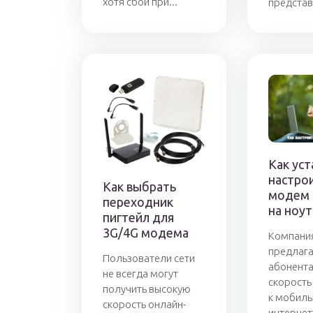
хотя сбои при...
представ
Как уст
настро
Как выбрать
модем 
переходник
на ноу
пигтейл для
3G/4G модема
Компания
предлага
Пользователи сети
абонент
не всегда могут
скорость
получить высокую
к мобил
скорость онлайн-
интернет