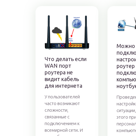
Можно 
подклю
Что делать если
настро
WAN порт
роутер
роутера не
подклю
видит кабель
компью
для интернета
ноутбу
У пользователей
Проведе
часто возникают
настройк
сложности,
ситуации,
связанные с
этого пр
подключением к
персона
всемирной сети. И
компьюте