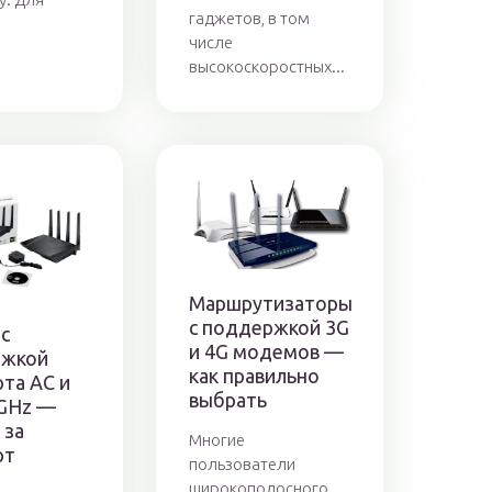
гаджетов, в том
числе
высокоскоростных...
Маршрутизаторы
с поддержкой 3G
с
и 4G модемов —
ржкой
как правильно
та AC и
выбрать
 GHz —
 за
Многие
рт
пользователи
широкополосного