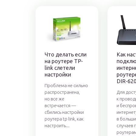
Что делать если
Как на
на роутере TP-
подклю
link слетели
интерн
настройки
роутере
DIR-62
Проблема не сильно
распространена,
Для дост
но все же
к прово
встречается —
и беспр
сбились настройки
интернет
роутера tp link, как
в больши
настроить...
случаев 
роутерам