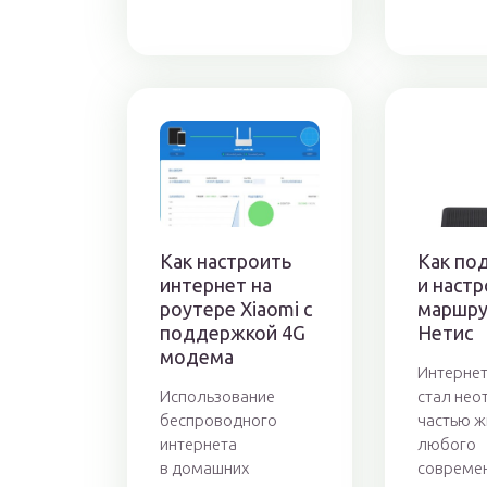
Как настроить
Как по
интернет на
и настр
роутере Xiaomi с
маршру
поддержкой 4G
Нетис
модема
Интернет
Использование
стал не
беспроводного
частью ж
интернета
любого
в домашних
совреме