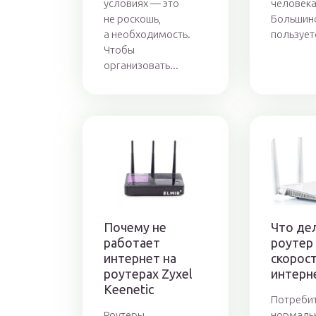
условиях — это
человека
не роскошь,
Большин
а необходимость.
пользуетс
Чтобы
организовать...
Почему не
Что де
работает
роутер
интернет на
скорос
роутерах Zyxel
интерн
Keenetic
Потреби
Роутеры
нормаль