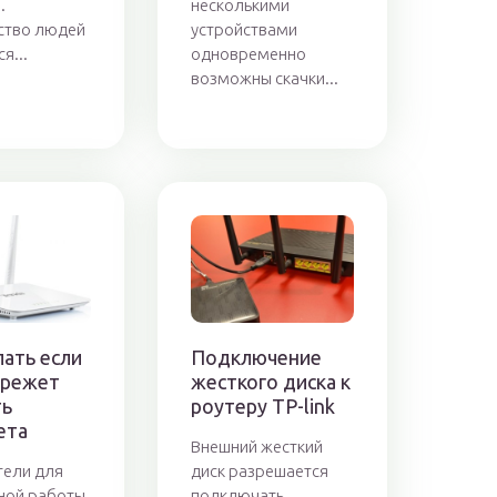
.
несколькими
ство людей
устройствами
я...
одновременно
возможны скачки...
лать если
Подключение
 режет
жесткого диска к
ть
роутеру TP-link
ета
Внешний жесткий
тели для
диск разрешается
ной работы
подключать