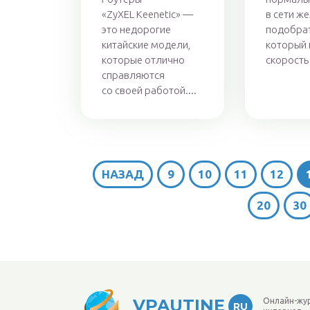
«ZyXEL Keenetic» —
в сети ж
это недорогие
подобрат
китайские модели,
который 
которые отлично
скорость п
справляются
со своей работой....
НАЗАД
9
10
11
12
20
30
VPAUTINE
Онлайн-жу
RU