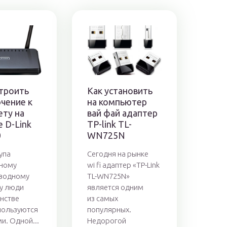
строить
Как установить
чение к
на компьютер
ету на
вай фай адаптер
 D-Link
TP-link TL-
0
WN725N
упа
Сегодня на рынке
дному
wi fi адаптер «TP-Link
оводному
TL-WN725N»
у люди
является одним
нстве
из самых
пользуются
популярных.
и. Одной...
Недорогой