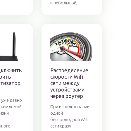
и небольшой,...
дключить
Распределение
оить
скорости Wifi
тизатор
сети между
устройствами
через роутер
 уже давно
отъемлемой
При использовании
изни
одной
беспроводной Wifi
нного
сети сразу