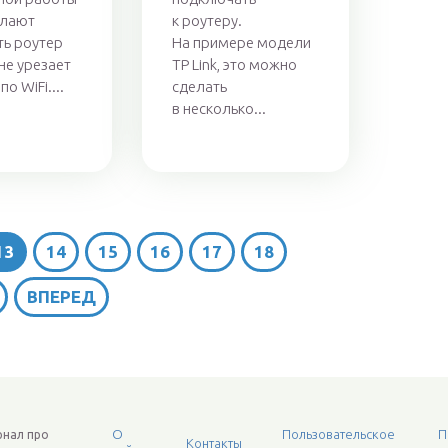
елают
к роутеру.
ь роутер
На примере модели
не урезает
TP Link, это можно
о WiFi....
сделать
в несколько...
13
14
15
16
17
18
...
ВПЕРЕД
О
Пользовательское
П
рнал про
Контакты