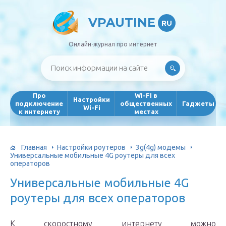
VPAUTINE
RU
Онлайн-журнал про интернет
Про
WI-FI в
Настройки
подключение
общественных
Гаджеты
Wi-Fi
к интернету
местах
Главная
Настройки роутеров
3g(4g) модемы
Универсальные мобильные 4G роутеры для всех
операторов
Универсальные мобильные 4G
роутеры для всех операторов
К скоростному интернету можно