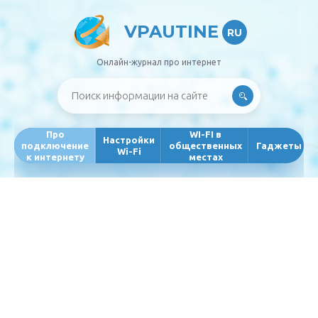
VPAUTINE
RU
Онлайн-журнал про интернет
Про
WI-FI в
Настройки
подключение
общественных
Гаджеты
Wi-Fi
к интернету
местах