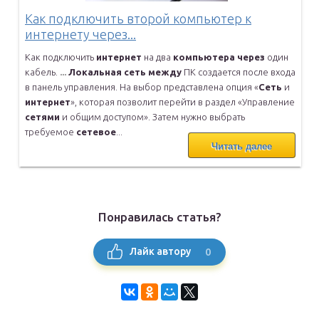
Как подключить второй компьютер к
интернету через...
Как подключить
интернет
на два
компьютера
через
один
кабель.
...
Локальная
сеть
между
ПК создается после входа
в панель управления.
На выбор представлена опция «
Сеть
и
интернет
», которая позволит
перейти в раздел «Управление
сетями
и общим доступом». Затем нужно
выбрать
требуемое
сетевое
...
Читать далее
Понравилась статья?
0
Лайк автору