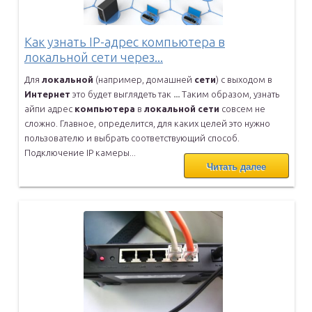
Как узнать IP-адрес компьютера в
локальной сети через...
Для
локальной
(например, домашней
сети
) с выходом в
Интернет
это
будет выглядеть так
...
Таким образом, узнать
айпи адрес
компьютера
в
локальной
сети
совсем
не
сложно. Главное, определится, для каких целей это нужно
пользователю и выбрать соответствующий способ.
Подключение IP
камеры...
Читать далее