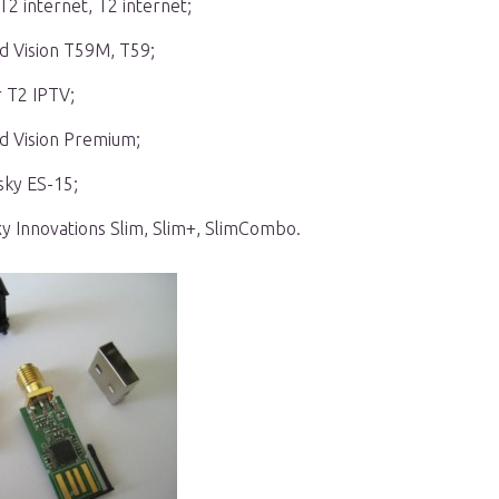
2 internet, T2 internet;
d Vision T59M, T59;
r T2 IPTV;
d Vision Premium;
sky ES-15;
xy Innovations Slim, Slim+, SlimCombo.