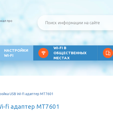
рнал про
WI-FI В
НАСТРОЙКИ
ОБЩЕСТВЕННЫХ
WI-FI
МЕСТАХ
ройка USB Wi-fi адаптер MT7601
Wi-fi адаптер MT7601