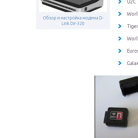
U2C T
Worl
Обзор и настройка модема D-
Link Dir-320
Tige
Worl
Euro
Gala