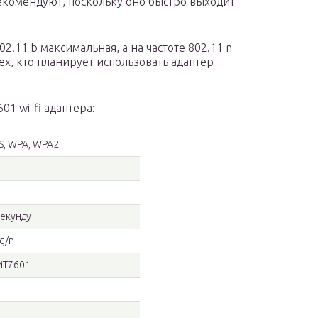
рекомендуют, поскольку оно быстро выходит
.11 b максимальная, а на частоте 802.11 n
х, кто планирует использовать адаптер
1 wi-fi адаптера:
ES, WPA, WPA2
секунду
g/n
 MT7601