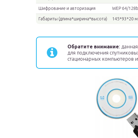
Шифрование и авторизация
WEP 64/128bi
Габариты (длина*ширина*высота)
145*93*20 
Обратите внимание
: данна
для подключения спутниковых
стационарных компьютеров и 