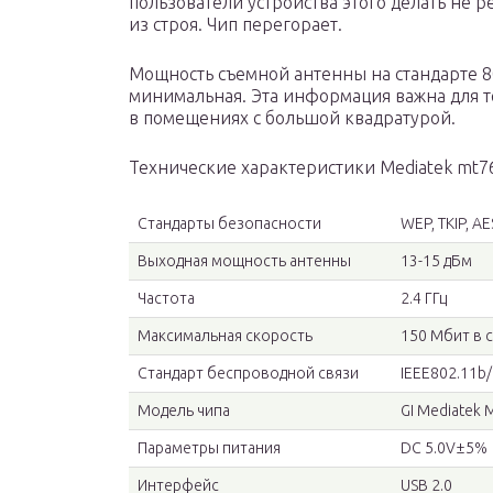
пользователи устройства этого делать не 
из строя. Чип перегорает.
Мощность съемной антенны на стандарте 802
минимальная. Эта информация важна для те
в помещениях с большой квадратурой.
Технические характеристики Mediatek mt760
Стандарты безопасности
WEP, TKIP, A
Выходная мощность антенны
13-15 дБм
Частота
2.4 ГГц
Максимальная скорость
150 Мбит в 
Стандарт беспроводной связи
IEEE802.11b/
Модель чипа
GI Mediatek
Параметры питания
DC 5.0V±5%
Интерфейс
USB 2.0