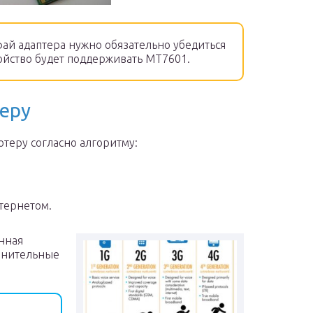
фай адаптера нужно обязательно убедиться
ройство будет поддерживать MT7601.
еру
ютеру согласно алгоритму:
тернетом.
нная
олнительные