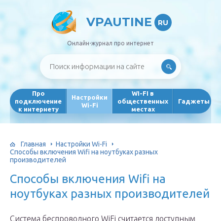
VPAUTINE
RU
Онлайн-журнал про интернет
Про
WI-FI в
Настройки
подключение
общественных
Гаджеты
Wi-Fi
к интернету
местах
Главная
Настройки Wi-Fi
Способы включения Wifi на ноутбуках разных
производителей
Способы включения Wifi на
ноутбуках разных производителей
Система беспроводного WiFi считается доступным