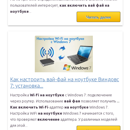
пользователей
интересует,
как
включить
вай
фай
на
ноутбуке
...
Читать далее
Как настроить вай-фай на ноутбуке Виндовс
7: установка...
Настройка
Wi
-
Fi
на
ноутбуке
с Windows 7: подключение
через роутер.
Использование
вай
фая
позволяет получить
...
Как
включить
Wi
-
Fi
-адаптер
на
ноутбуке
Windows 7.
Настройка WiFi
на
ноутбуке
Windows 7 начинается с того,
что проверяют
включение
адаптера. У различных моделей
для этой...