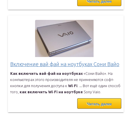
Читать далее
Включение вай фай на ноутбуках Сони Вайо
Как
включить
вай
-
фай
на
ноутбуках
«Сони Вайо». На
компьютерах этого
производителя не применяются софт-
кнопки для получения доступа к
Wi
-
Fi
.
...
Вот ещё один способ
того,
как
включить
Wi
-
Fi
на
ноутбуке
Sony Vaio.
Читать далее