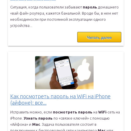
Ситуация, когда пользователи забывают
пароль
домашнего
«вай фай»
роутера, кажется банальной. Вроде бы, в нем нет
необходимости при
постоянной эксплуатации одного
устройства...
Читать далее
Как посмотреть пароль на WiFi на iPhone
(айфоне): все...
Исправить можно, если
посмотреть
пароль
на
WiFi
-сеть на
iPhone.
Узнать
пароль
по «связке ключей» с помощью
«Айфона» и
Mac
. Задача
пользователя состоит в
подключении к беспроводной сети компьютера
Mac
или