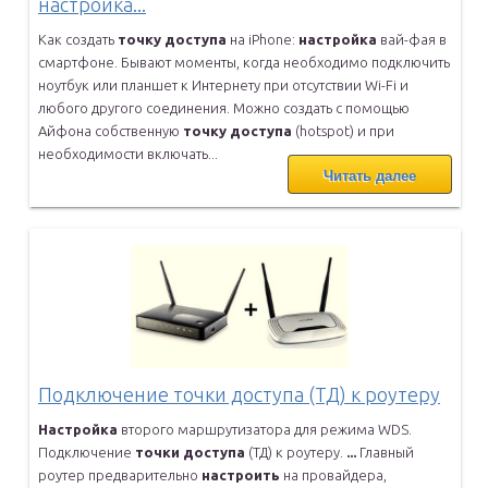
настройка...
Как создать
точку
доступа
на iPhone:
настройка
вай-фая в
смартфоне.
Бывают моменты, когда необходимо подключить
ноутбук или планшет к
Интернету при отсутствии Wi-Fi и
любого другого соединения. Можно
создать с помощью
Айфона собственную
точку
доступа
(hotspot) и при
необходимости включать...
Читать далее
Подключение точки доступа (ТД) к роутеру
Настройка
второго маршрутизатора для режима WDS.
Подключение
точки
доступа
(ТД) к роутеру.
...
Главный
роутер предварительно
настроить
на провайдера,