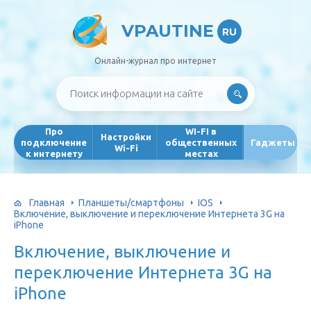
VPAUTINE
RU
Онлайн-журнал про интернет
Про
WI-FI в
Настройки
подключение
общественных
Гаджеты
Wi-Fi
к интернету
местах
Главная
Планшеты/смартфоны
IOS
Включение, выключение и переключение Интернета 3G на
iPhone
Включение, выключение и
переключение Интернета 3G на
iPhone