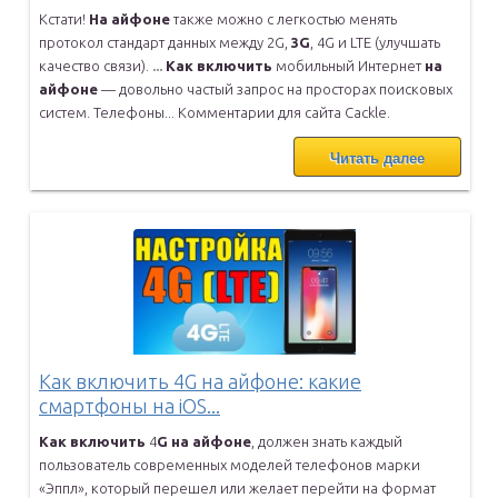
Кстати!
На
айфоне
также можно с легкостью менять
протокол стандарт
данных между 2G,
3
G
, 4G и LTE (улучшать
качество связи).
...
Как
включить
мобильный Интернет
на
айфоне
— довольно частый запрос
на просторах поисковых
систем. Телефоны... Комментарии для сайта
Cackle.
Читать далее
Как включить 4G на айфоне: какие
смартфоны на iOS...
Как
включить
4
G
на
айфоне
, должен знать каждый
пользователь
современных моделей телефонов марки
«Эппл», который перешел или
желает перейти на формат