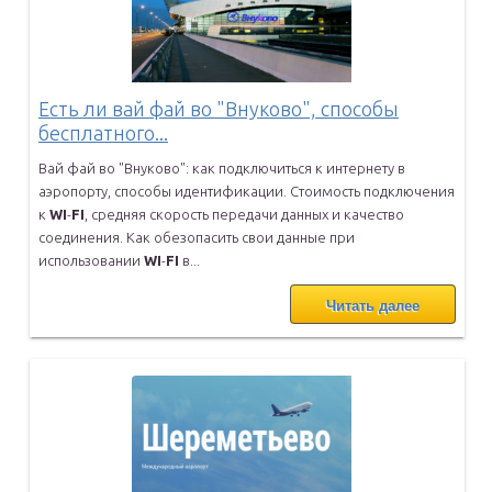
Есть ли вай фай во "Внуково", способы
бесплатного...
Вай фай во "Внуково": как подключиться к интернету в
аэропорту, способы идентификации. Стоимость подключения
к
WI
-
FI
,
средняя скорость передачи данных и качество
соединения. Как
обезопасить свои данные при
использовании
WI
-
FI
в...
Читать далее