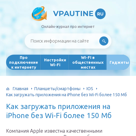
VPAUTINE
RU
Онлайн-журнал про интернет
Про
WI-FI в
Настройки
подключение
общественных
Гаджеты
Wi-Fi
к интернету
местах
Главная
Планшеты/смартфоны
IOS
Как загружать приложения на iPhone без Wi-Fi более 150 Мб
Как загружать приложения на
iPhone без Wi-Fi более 150 Мб
Компания Apple известна качественными