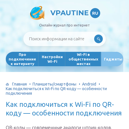
VPAUTINE
RU
Онлайн-журнал про интернет
Про
WI-FI в
Настройки
подключение
общественных
Гаджеты
Wi-Fi
к интернету
местах
Главная
Планшеты/смартфоны
Android
Как подключиться к Wi-Fi по QR-коду — особенности
подключения
Как подключиться к Wi-Fi по QR-
коду — особенности подключения
QR-коды — современные аналоги штрих-кодов.