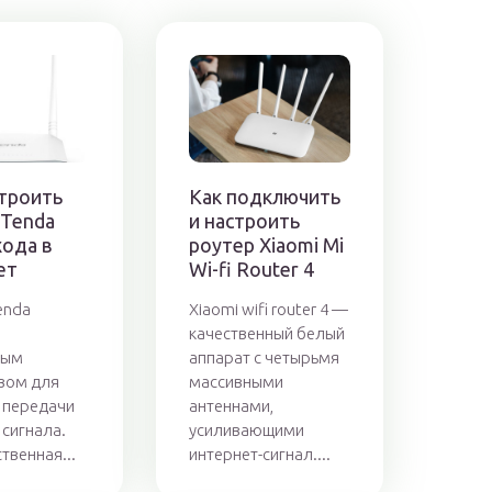
строить
Как подключить
 Tenda
и настроить
хода в
роутер Xiaomi Mi
ет
Wi-fi Router 4
enda
Xiaomi wifi router 4 —
качественный белый
ным
аппарат с четырьмя
вом для
массивными
 передачи
антеннами,
 сигнала.
усиливающими
твенная...
интернет-сигнал....