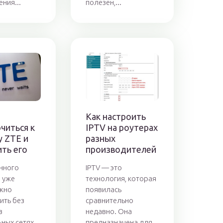
ния...
полезен,...
Как настроить
читься к
IPTV на роутерах
у ZTE и
разных
ть его
производителей
нного
IPTV — это
 уже
технология, которая
жно
появилась
ить без
сравнительно
в
недавно. Она
ных сетях,
предназначена для