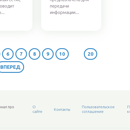
роводит
передачи
...
информации...
6
7
8
9
10
...
20
ВПЕРЕД
О
Пользовательское
П
рнал про
Контакты
сайте
соглашение
к