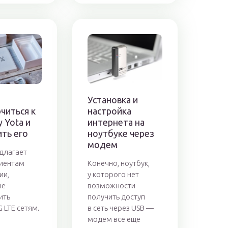
Установка и
читься к
настройка
 Yota и
интернета на
ть его
ноутбуке через
модем
длагает
иентам
Конечно, ноутбук,
ии,
у которого нет
ые
возможности
ить
получить доступ
G LTE сетям.
в сеть через USB —
модем все еще