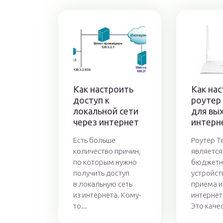
Как настроить
Как на
доступ к
роутер
локальной сети
для вы
через интернет
интерн
Есть больше
Роутер T
количество причин,
является
по которым нужно
бюджет
получить доступ
устройст
в локальную сеть
приема и
из интернета. Кому-
интернет
то...
Это качес