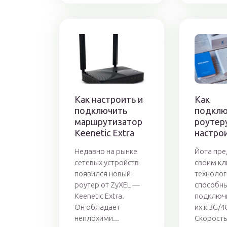
Как настроить и
Как
подключить
подклю
маршрутизатор
роутеру
Keenetic Extra
настрои
Недавно на рынке
Йота пре
сетевых устройств
своим кл
появился новый
технолог
роутер от ZyXEL —
способн
Keenetic Extra.
подключ
Он обладает
их к 3G/4
неплохими...
Скорость