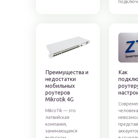
подключе
Преимущества и
Как
недостатки
подклю
мобильных
роутер
роутеров
настрои
Mikrotik 4G
Совреме
MikroTik — это
человека
латвийская
невозмо
компания,
представ
занимающаяся
аккаунто
выпуском
в социаль