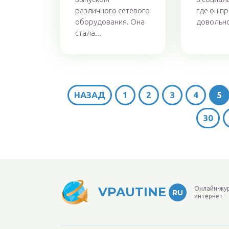
различного сетевого
где он п
оборудования. Она
довольно
стала...
НАЗАД
1
2
3
4
5
30
VPAUTINE
Онлайн-жу
RU
интернет