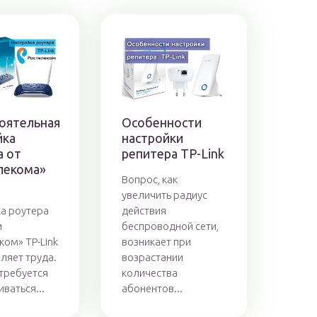
оятельная
Особенности
йка
настройки
а от
репитера TP-Link
лекома»
Вопрос, как
увеличить радиус
а роутера
действия
и
беспроводной сети,
ком» TP-Link
возникает при
вляет труда.
возрастании
 требуется
количества
ваться...
абонентов...