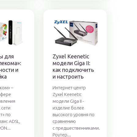
ы для
Zyxel Keenetic
лекома»:
модели Giga II:
ности и
как подключить
йка
и настроить
ком» –
Интернет-центр
сфере
Zyxel Keenetic
авления
модели Giga II -
 сети
изделие более
т» по
высокого уровня по
ам: ADSL,
сравнению
ON...
с предшественниками.
Роутер...