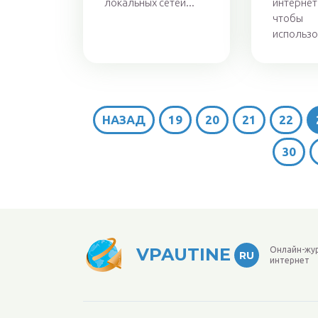
локальных сетей...
интернет
чтобы
использов
НАЗАД
19
20
21
22
30
VPAUTINE
Онлайн-жу
RU
интернет