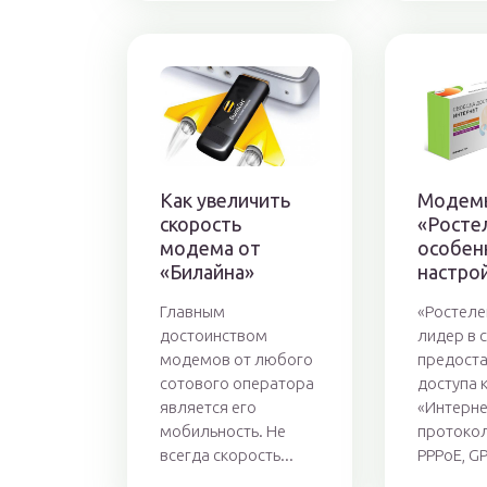
Как увеличить
Модем
скорость
«Росте
модема от
особен
«Билайна»
настро
Главным
«Ростеле
достоинством
лидер в 
модемов от любого
предост
сотового оператора
доступа к
является его
«Интерне
мобильность. Не
протокол
всегда скорость...
PPPoE, GP