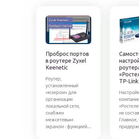
Проброс портов
Самост
в роутере Zyxel
настро
Keenetic
роутер
«Росте
Роутер,
TP-Link
установленный
«юзером» для
Настройк
организации
компани
локальной сети,
«Ростеле
снабжен
не соста
межсетевым
Главное,
экраном - функцией...
придержи