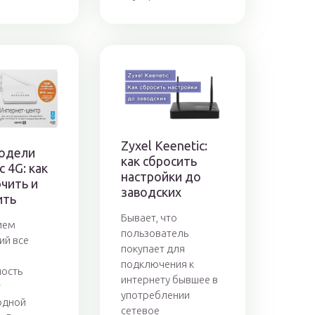
Zyxel Keenetic:
модели
как сбросить
c 4G: как
настройки до
чить и
заводских
ить
Бывает, что
ием
пользователь
ий все
покупает для
подключения к
ость
интернету бывшее в
т
употреблении
одной
сетевое