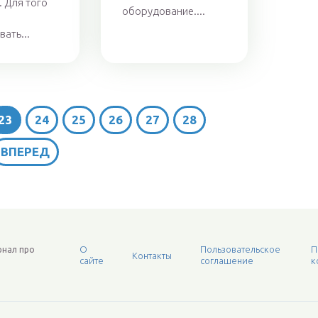
. Для того
оборудование....
ать...
23
24
25
26
27
28
...
ВПЕРЕД
О
Пользовательское
П
рнал про
Контакты
сайте
соглашение
к