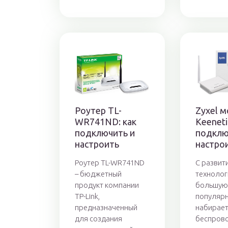
Роутер TL-
Zyxel 
WR741ND: как
Keeneti
подключить и
подклю
настроить
настро
Роутер TL-WR741ND
С развит
– бюджетный
технолог
продукт компании
большую
TP-Link,
популярн
предназначенный
набирае
для создания
беспров