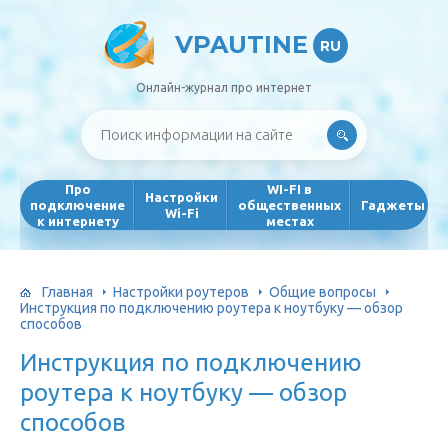
VPAUTINE
RU
Онлайн-журнал про интернет
Про
WI-FI в
Настройки
подключение
общественных
Гаджеты
Wi-Fi
к интернету
местах
Главная
Настройки роутеров
Общие вопросы
Инструкция по подключению роутера к ноутбуку — обзор
способов
Инструкция по подключению
роутера к ноутбуку — обзор
способов