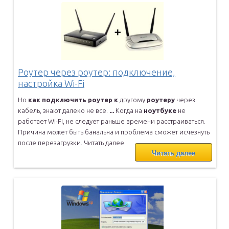
Роутер через роутер: подключение,
настройка Wi-Fi
Но
как
подключить
роутер
к
другому
роутеру
через
кабель, знают
далеко не все.
...
Когда на
ноутбуке
не
работает Wi-Fi, не следует раньше времени
расстраиваться.
Причина может быть банальна и проблема сможет
исчезнуть
после перезагрузки. Читать далее.
Читать далее