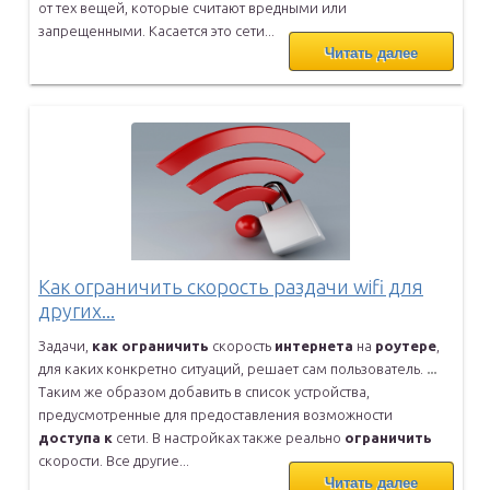
от тех вещей, которые считают вредными или
запрещенными. Касается это сети...
Читать далее
Как ограничить скорость раздачи wifi для
других...
Задачи,
как
ограничить
скорость
интернета
на
роутере
,
для каких
конкретно ситуаций, решает сам пользователь.
...
Таким же образом добавить в список устройства,
предусмотренные для
предоставления возможности
доступа
к
сети. В настройках также
реально
ограничить
скорости. Все другие...
Читать далее