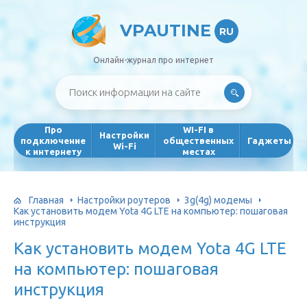
VPAUTINE
RU
Онлайн-журнал про интернет
Про
WI-FI в
Настройки
подключение
общественных
Гаджеты
Wi-Fi
к интернету
местах
Главная
Настройки роутеров
3g(4g) модемы
Как установить модем Yota 4G LTE на компьютер: пошаговая
инструкция
Как установить модем Yota 4G LTE
на компьютер: пошаговая
инструкция