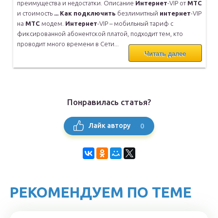
преимущества и
недостатки. Описание
Интернет
-VIP от
МТС
и стоимость
...
Как
подключить
безлимитный
интернет
-VIP
на
МТС
модем.
Интернет
-VIP –
мобильный тариф с
фиксированной абонентской платой, подходит тем,
кто
проводит много времени в Сети...
Читать далее
Понравилась статья?
0
Лайк автору
РЕКОМЕНДУЕМ ПО ТЕМЕ