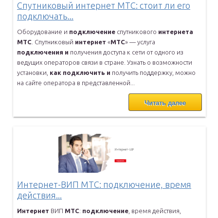
Спутниковый интернет МТС: стоит ли его
подключать...
Оборудование и
подключение
спутникового
интернета
МТС
. Спутниковый
интернет
«
МТС
» — услуга
подключения
и
получения доступа к сети от
одного из
ведущих операторов связи в стране. Узнать о возможности
установки,
как
подключить
и
получить поддержку, можно
на сайте
оператора в представленной...
Читать далее
Интернет-ВИП МТС: подключение, время
действия...
Интернет
ВИП
МТС
:
подключение
, время действия,