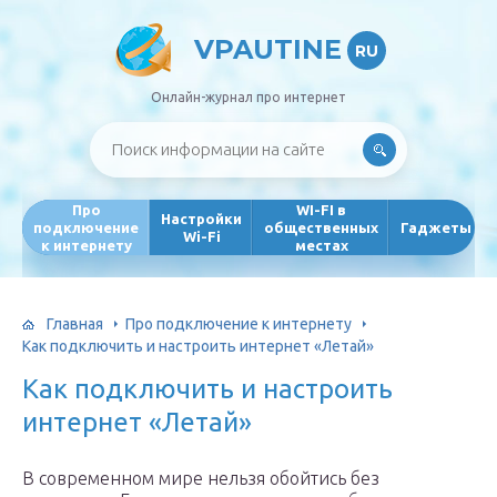
VPAUTINE
RU
Онлайн-журнал про интернет
Про
WI-FI в
Настройки
подключение
общественных
Гаджеты
Wi-Fi
к интернету
местах
Главная
Про подключение к интернету
Как подключить и настроить интернет «Летай»
Как подключить и настроить
интернет «Летай»
В современном мире нельзя обойтись без