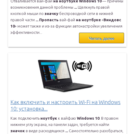
Отваливается вай-фай
на
ноутбуке
Windows
10
— причины
возникновения
данной проблемы
...
Щелкнуть правой
кнопкой мыши по
значку
беспроводной сети в нижней
правой части
...
Пропасть
вай-фай
на
ноутбуке
«
Виндовс
10
» может также и из-за
функции автонастройки увеличения
эффективности...
Читать далее
Как включить и настроить Wi-Fi на Windows
10: установка...
Как подключить
ноутбук
к вайфаю
Windows
10
. В правом
нижнем углу
экрана, на панели задач, требуется найти
значок
в виде расходящихся
...
Самостоятельно разобраться,