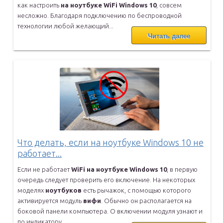
как настроить
на
ноутбуке
WiFi
Windows
10
, совсем
несложно. Благодаря подключению по беспроводной
технологии
любой желающий...
Читать далее
Что делать, если на ноутбуке Windows 10 не
работает...
Если не работает
WiFi
на
ноутбуке
Windows
10
, в первую
очередь
следует проверить его включение. На некоторых
моделях
ноутбуков
есть
рычажок, с помощью которого
активируется модуль
вифи
. Обычно он
располагается на
боковой панели компьютера. О включении модуля
узнают и
по индикатору...