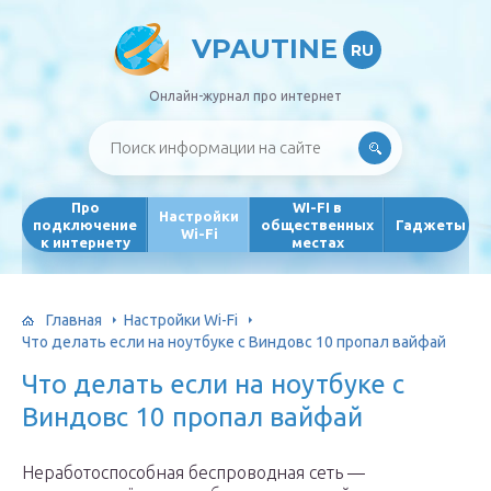
VPAUTINE
RU
Онлайн-журнал про интернет
Про
WI-FI в
Настройки
подключение
общественных
Гаджеты
Wi-Fi
к интернету
местах
Главная
Настройки Wi-Fi
Что делать если на ноутбуке с Виндовс 10 пропал вайфай
Что делать если на ноутбуке с
Виндовс 10 пропал вайфай
Неработоспособная беспроводная сеть —