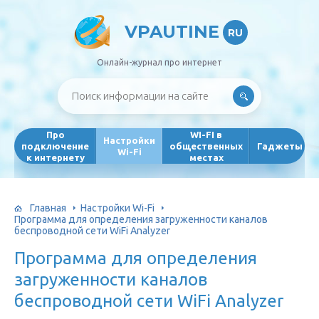
VPAUTINE
RU
Онлайн-журнал про интернет
Про
WI-FI в
Настройки
подключение
общественных
Гаджеты
Wi-Fi
к интернету
местах
Главная
Настройки Wi-Fi
Программа для определения загруженности каналов
беспроводной сети WiFi Analyzer
Программа для определения
загруженности каналов
беспроводной сети WiFi Analyzer