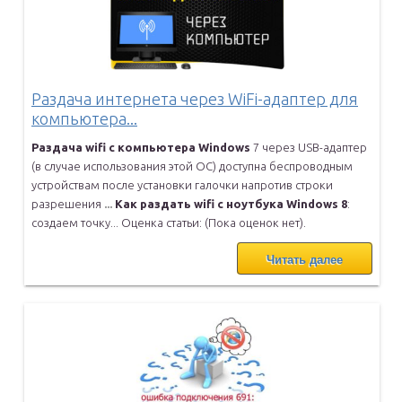
Раздача интернета через WiFi-адаптер для
компьютера...
Раздача
wifi
с
компьютера
Windows
7 через USB-адаптер
(в случае
использования этой ОС) доступна беспроводным
устройствам после
установки галочки напротив строки
разрешения
...
Как
раздать
wifi
с
ноутбука
Windows
8
:
создаем точку... Оценка
статьи: (Пока оценок нет).
Читать далее