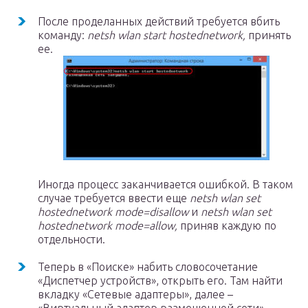
После проделанных действий требуется вбить
команду:
netsh
wlan
start
hostednetwork
,
принять
ее.
Иногда процесс заканчивается ошибкой. В таком
случае требуется ввести еще
netsh
wlan
set
hostednetwork
mode=disallow
и
netsh
wlan
set
hostednetwork
mode=allow
,
приняв каждую по
отдельности.
Теперь в «Поиске» набить словосочетание
«Диспетчер устройств», открыть его. Там найти
вкладку «Сетевые адаптеры», далее –