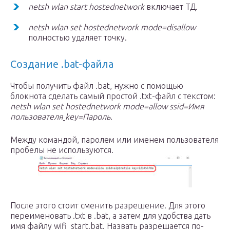
netsh wlan start hostednetwork
включает ТД.
netsh wlan set hostednetwork mode=disallow
полностью удаляет точку.
Создание .bat-файла
Чтобы получить файл .bat, нужно с помощью
блокнота сделать самый простой .txt-файл с текстом:
netsh
wlan
set
hostednetwork
mode=allow
ssid=
Имя
пользователя
key=
Пароль
.
Между командой, паролем или именем пользователя
пробелы не используются.
После этого стоит сменить разрешение. Для этого
переименовать .txt в .bat, а затем для удобства дать
имя файлу wifi_start.bat. Назвать разрешается по-