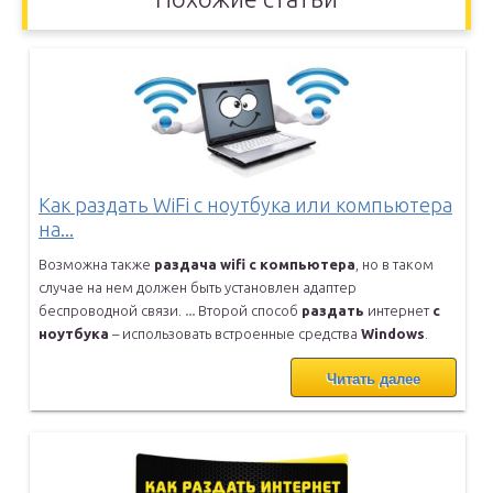
Как раздать WiFi с ноутбука или компьютера
на...
Возможна также
раздача
wifi
с
компьютера
, но в таком
случае на нем
должен быть установлен адаптер
беспроводной связи.
...
Второй способ
раздать
интернет
с
ноутбука
– использовать встроенные
средства
Windows
.
Читать далее