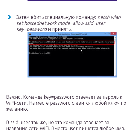
Затем вбить специальную команду:
netsh
wlan
set
hostednetwork
mode=allow
ssid=user
key=password
и принять.
Важно! Команда key=password отвечает за пароль к
WiFi-сети. На месте password ставится любой ключ по
желанию.
В ssid=user так же, но эта команда отвечает за
название сети WiFi. Вместо user пишется любое имя.