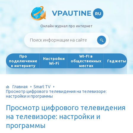
VPAUTINE
RU
Онлайн-журнал про интернет
Про
WI-FI в
Настройки
подключение
общественных
Гаджеты
Wi-Fi
к интернету
местах
Главная
Smart TV
Просмотр цифрового телевидения на телевизоре:
настройки и программы
Просмотр цифрового телевидения
на телевизоре: настройки и
программы