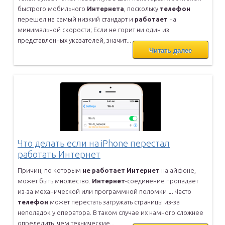
быстрого
мобильного
Интернета
, поскольку
телефон
перешел на самый низкий
стандарт и
работает
на
минимальной скорости; Если не горит ни один
из
представленных указателей, значит...
Читать далее
Что делать если на iPhone перестал
работать Интернет
Причин, по которым
не
работает
Интернет
на айфоне,
может быть
множество.
Интернет
-соединение пропадает
из-за механической или
программной поломки
...
Часто
телефон
может перестать загружать страницы из-за
неполадок у
оператора. В таком случае их намного сложнее
определить, чем
технические...