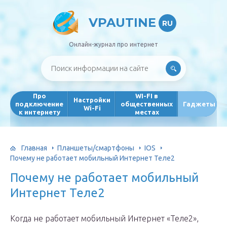
VPAUTINE
RU
Онлайн-журнал про интернет
Про
WI-FI в
Настройки
подключение
общественных
Гаджеты
Wi-Fi
к интернету
местах
Главная
Планшеты/смартфоны
IOS
Почему не работает мобильный Интернет Теле2
Почему не работает мобильный
Интернет Теле2
Когда не работает мобильный Интернет «Теле2»,