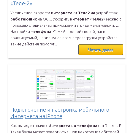
«Теле-2»
Увеличение скорости
интернета
от
Теле
2
на
устройствах,
работающих
на
ОС
...
Ускорить
интернет
«
Теле
2
» можно с
помощью специальных приложений и
ряда манипуляций.
...
Настройки
телефона
. Самый простой способ, часто
практикуемый, –
привычная всем перезагрузка устройства.
Такие действия помогут...
Читать далее
Подключение и настройка мобильного
Интернета на iPhone
Как выглядит значок
Интернета
на
телефонах
от Эппл.
...
E.
Такая буква может повергнуть в шок некоторых любителей