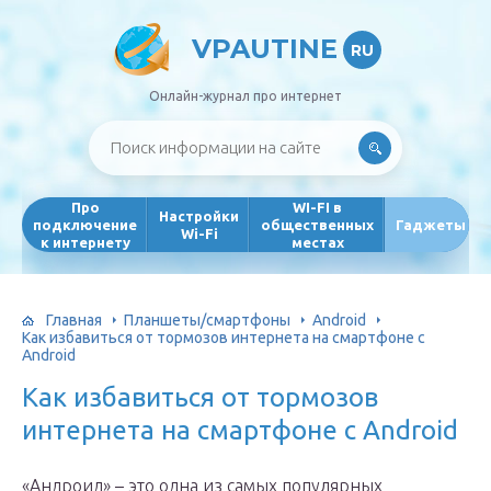
VPAUTINE
RU
Онлайн-журнал про интернет
Про
WI-FI в
Настройки
подключение
общественных
Гаджеты
Wi-Fi
к интернету
местах
Главная
Планшеты/смартфоны
Android
Как избавиться от тормозов интернета на смартфоне с
Android
Как избавиться от тормозов
интернета на смартфоне с Android
«Андроид» – это одна из самых популярных