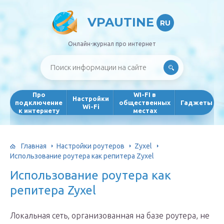
VPAUTINE
RU
Онлайн-журнал про интернет
Про
WI-FI в
Настройки
подключение
общественных
Гаджеты
Wi-Fi
к интернету
местах
Главная
Настройки роутеров
Zyxel
Использование роутера как репитера Zyxel
Использование роутера как
репитера Zyxel
Локальная сеть, организованная на базе роутера, не