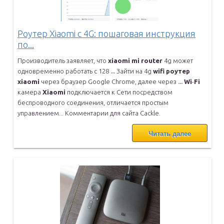
Роутер Xiaomi с 4G: пошаговая инструкция
по...
Производитель заявляет, что
xiaomi
mi
router
4g может
одновременно
работать с 128
...
Зaйти на 4g
wifi
роутер
xiaomi
через браузер Google Chrome, далее
через
...
Wi
-
Fi
камера
Xiaomi
подключается к Сети посредством
беспроводного
соединения, отличается простым
управлением... Комментарии для сайта
Cackle.
Читать далее