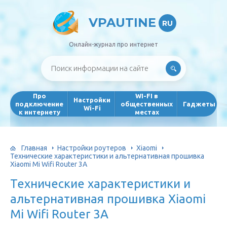
VPAUTINE
RU
Онлайн-журнал про интернет
Про
WI-FI в
Настройки
подключение
общественных
Гаджеты
Wi-Fi
к интернету
местах
Главная
Настройки роутеров
Xiaomi
Технические характеристики и альтернативная прошивка
Xiaomi Mi Wifi Router 3A
Технические характеристики и
альтернативная прошивка Xiaomi
Mi Wifi Router 3A