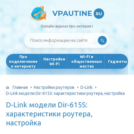
VPAUTINE
RU
Онлайн-журнал про интернет
Про
WI-FI в
Настройки
подключение
общественных
Гаджеты
Wi-Fi
к интернету
местах
Главная
Настройки роутеров
D-Link
D-Link модели Dir-615S: характеристики роутера, настройка
D-Link модели Dir-615S:
характеристики роутера,
настройка