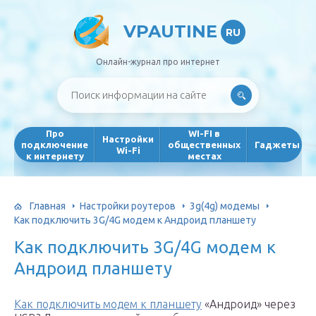
VPAUTINE
RU
Онлайн-журнал про интернет
Про
WI-FI в
Настройки
подключение
общественных
Гаджеты
Wi-Fi
к интернету
местах
Главная
Настройки роутеров
3g(4g) модемы
Как подключить 3G/4G модем к Андроид планшету
Как подключить 3G/4G модем к
Андроид планшету
Как подключить модем к планшету
«Андроид» через