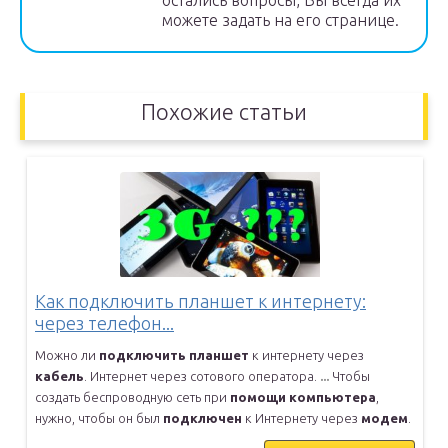
остались вопросы, Вы всегда их
можете задать на его странице.
Похожие статьи
Как подключить планшет к интернету:
через телефон...
Можно ли
подключить
планшет
к интернету через
кабель
. Интернет через
сотового оператора.
...
Чтобы
создать беспроводную сеть при
помощи
компьютера
,
нужно, чтобы
он был
подключен
к Интернету через
модем
.