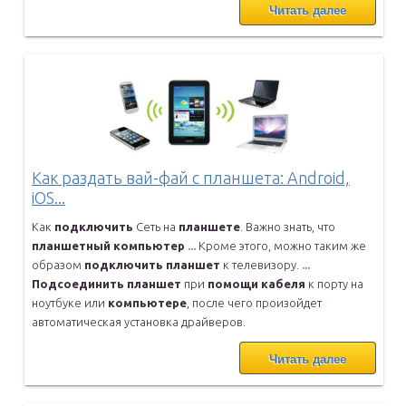
Читать далее
Как раздать вай-фай с планшета: Android,
iOS...
Как
подключить
Сеть на
планшете
. Важно знать, что
планшетный
компьютер
...
Кроме этого, можно таким же
образом
подключить
планшет
к телевизору.
...
Подсоединить
планшет
при
помощи
кабеля
к порту на
ноутбуке или
компьютере
, после чего произойдет
автоматическая установка драйверов.
Читать далее