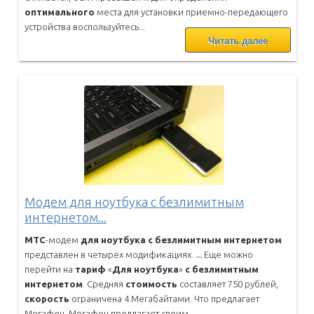
оптимального
места для установки приемно-передающего
устройства воспользуйтесь...
Читать далее
Модем для ноутбука с безлимитным
интернетом...
МТС
-модем
для
ноутбука
с
безлимитным
интернетом
представлен в
четырех модификациях.
...
Еще можно
перейти на
тариф
«
Для
ноутбука
»
с
безлимитным
интернетом
.
Средняя
стоимость
составляет 750 рублей,
скорость
ограничена 4
Мегабайтами. Что предлагает
Мегафон. Мегафон предлагает своим...