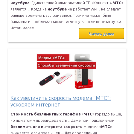
ноутбука
.
Единственной альтернативой ТП «Коннект-4
МТС
»
является
...
Когда на
ноутбуке
не работает Wi-Fi, не следует
раньше времени
расстраиваться. Причина может быть
банальна и проблема сможет
исчезнуть после перезагрузки.
Читать далее.
Читать далее
Как увеличить скорость модема "МТС":
ускоряем интернет
Стоимость
безлимитных
тарифов
«
МТС
» гораздо выше,
но при этом у
провайдера есть
...
Даже при подключении
безлимитного
интернета
скорость
модема «
МТС
»
снижается, если превышен
...
Для определения