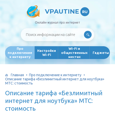
VPAUTINE
RU
Онлайн-журнал про интернет
Про
WI-FI в
Настройки
подключение
общественных
Гаджеты
Wi-Fi
к интернету
местах
Главная
Про подключение к интернету
Описание тарифа «Безлимитный интернет для ноутбука»
МТС: стоимость
Описание тарифа «Безлимитный
интернет для ноутбука» МТС:
стоимость