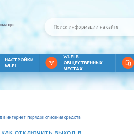
рнал про
WI-FI В
НАСТРОЙКИ
ОБЩЕСТВЕННЫХ
WI-FI
МЕСТАХ
д в интернет: порядок списания средств
 как отключить выход в