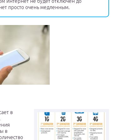
ом интернет не будет отключен до
анет просто очень медленным.
ает в
.
ения
ы в
количество