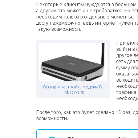
Некоторые клиенты нуждаются в большом к
а другим это может и не требоваться. Но ес
необходим только в отдельные моменты. П
доступ ежемесячно, ведь интернет нужен т
такую возможность.
При вклю
выйти в 
другое д
сеть для 
сумму оп
оказатьс
выходить
необходи
Обзор и настройка модема D-
трафика д
Link Dir-320
необходи
После того, как это будет сделано 15 раз, 
возможности.