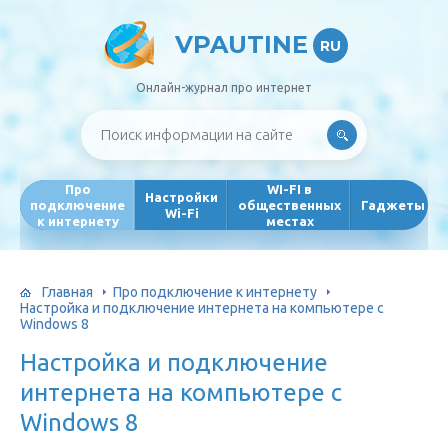
VPAUTINE
RU
Онлайн-журнал про интернет
Про
WI-FI в
Настройки
подключение
общественных
Гаджеты
Wi-Fi
к интернету
местах
Главная
Про подключение к интернету
Настройка и подключение интернета на компьютере с
Windows 8
Настройка и подключение
интернета на компьютере с
Windows 8