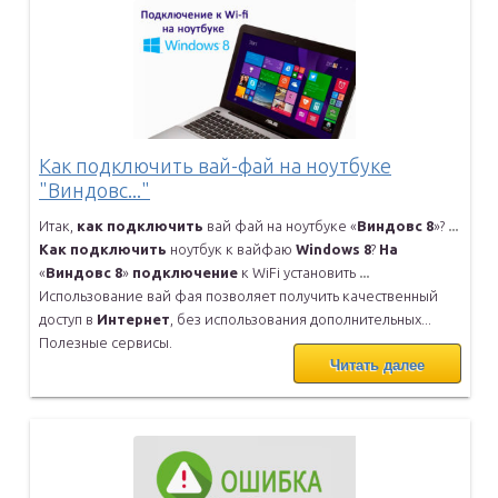
Как подключить вай-фай на ноутбуке
"Виндовс..."
Итак,
как
подключить
вай фай на ноутбуке «
Виндовс
8
»?
...
Как
подключить
ноутбук к вайфаю
Windows
8
?
На
«
Виндовс
8
»
подключение
к WiFi установить
...
Использование вай фая позволяет получить качественный
доступ в
Интернет
, без использования дополнительных...
Полезные сервисы.
Читать далее