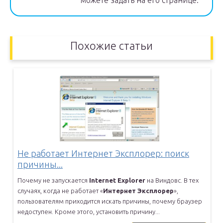
можете задать на его странице.
Похожие статьи
Не работает Интернет Эксплорер: поиск
причины...
Почему не запускается
Internet
Explorer
на Виндовс. В тех
случаях,
когда не работает «
Интернет
Эксплорер
»,
пользователям приходится
искать причины, почему браузер
недоступен. Кроме этого, установить
причину...