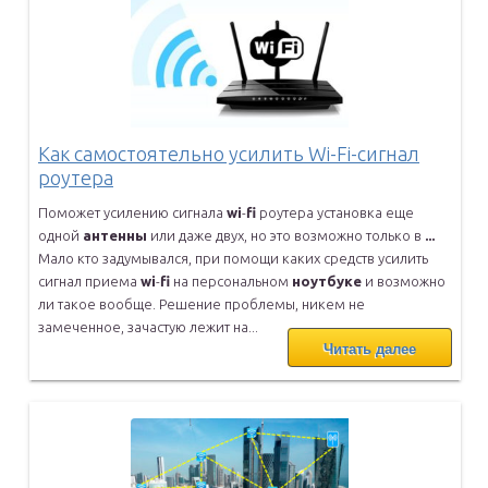
Как самостоятельно усилить Wi-Fi-сигнал
роутера
Поможет усилению сигнала
wi
-
fi
роутера установка еще
одной
антенны
или даже двух, но это возможно только в
...
Мало кто задумывался, при помощи каких средств усилить
сигнал приема
wi
-
fi
на персональном
ноутбуке
и возможно
ли такое вообще. Решение
проблемы, никем не
замеченное, зачастую лежит на...
Читать далее