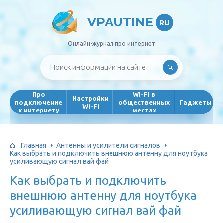
VPAUTINE
RU
Онлайн-журнал про интернет
Про
WI-FI в
Настройки
подключение
общественных
Гаджеты
Wi-Fi
к интернету
местах
Главная
Антенны и усилители сигналов
Как выбрать и подключить внешнюю антенну для ноутбука
усиливающую сигнал вай фай
Как выбрать и подключить
внешнюю антенну для ноутбука
усиливающую сигнал вай фай