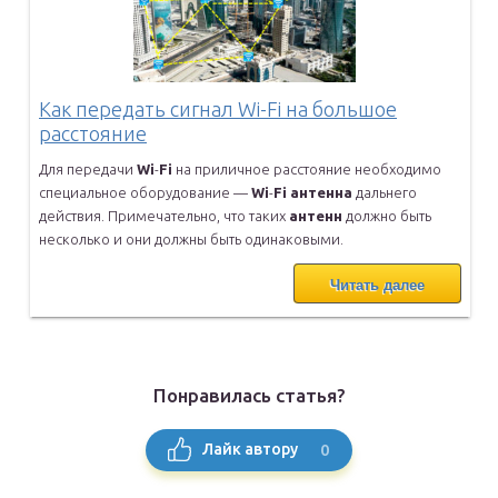
Как передать сигнал Wi-Fi на большое
расстояние
Для передачи
Wi
-
Fi
на приличное расстояние необходимо
специальное
оборудование —
Wi
-
Fi
антенна
дальнего
действия. Примечательно, что
таких
антенн
должно быть
несколько и они должны быть одинаковыми.
Читать далее
Понравилась статья?
0
Лайк автору